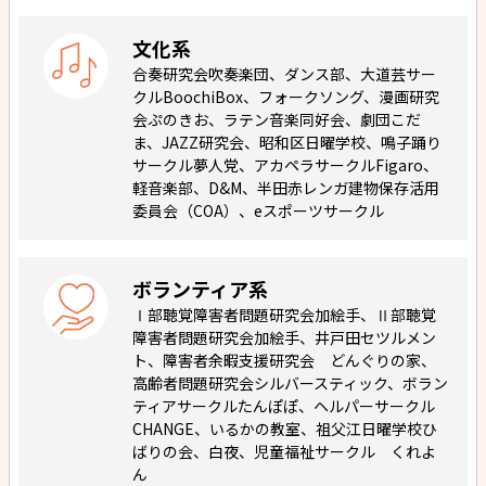
文化系
合奏研究会吹奏楽団、ダンス部、大道芸サー
クルBoochiBox、フォークソング、漫画研究
会ぷのきお、ラテン音楽同好会、劇団こだ
ま、JAZZ研究会、昭和区日曜学校、鳴子踊り
サークル夢人党、アカペラサークルFigaro、
軽音楽部、D&M、半田赤レンガ建物保存活用
委員会（COA）、eスポーツサークル
ボランティア系
Ⅰ部聴覚障害者問題研究会加絵手、Ⅱ部聴覚
障害者問題研究会加絵手、井戸田セツルメン
ト、障害者余暇支援研究会 どんぐりの家、
高齢者問題研究会シルバースティック、ボラン
ティアサークルたんぽぽ、ヘルパーサークル
CHANGE、いるかの教室、祖父江日曜学校ひ
ばりの会、白夜、児童福祉サークル くれよ
ん