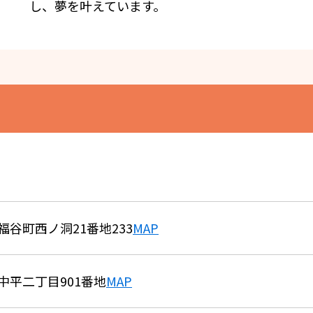
し、夢を叶えています。
谷町西ノ洞21番地233
MAP
中平二丁目901番地
MAP