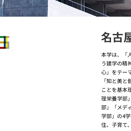
名古
本学は、「
う建学の精
心」をテー
「知と美と
ことを基本
理栄養学部
部」「メデ
学部」の4
住、子育て