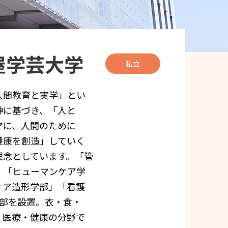
屋学芸大学
私立
人間教育と実学」とい
神に基づき、「人と
マに、人間のために
健康を創造」していく
理念としています。「管
」「ヒューマンケア学
ィア造形学部」「看護
学部を設置。衣・食・
、医療・健康の分野で