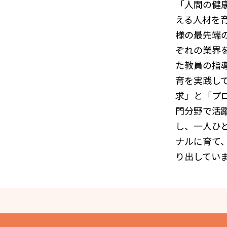
「人間の健
える人材を
様の最先端
ぞれの業界
た教員の指
育を実践し
求」と「プ
門分野で活
し、一人ひ
ナルに育て
り出してい