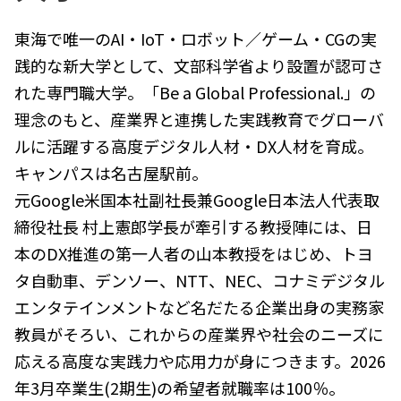
東海で唯一のAI・IoT・ロボット／ゲーム・CGの実
践的な新大学として、文部科学省より設置が認可さ
れた専門職大学。「Be a Global Professional.」の
理念のもと、産業界と連携した実践教育でグローバ
ルに活躍する高度デジタル人材・DX人材を育成。
キャンパスは名古屋駅前。
元Google米国本社副社長兼Google日本法人代表取
締役社長 村上憲郎学長が牽引する教授陣には、日
本のDX推進の第一人者の山本教授をはじめ、トヨ
タ自動車、デンソー、NTT、NEC、コナミデジタル
エンタテインメントなど名だたる企業出身の実務家
教員がそろい、これからの産業界や社会のニーズに
応える高度な実践力や応用力が身につきます。2026
年3月卒業生(2期生)の希望者就職率は100％。