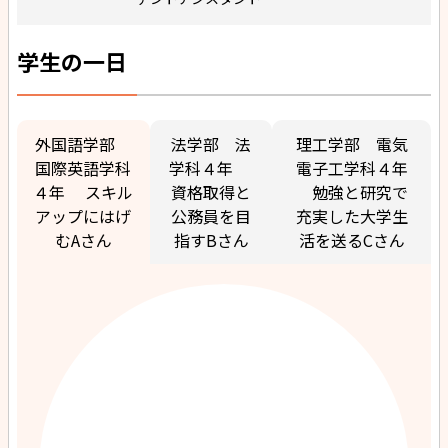
学生の一日
外国語学部
法学部 法
理工学部 電気
国際英語学科
学科４年
電子工学科４年
４年 スキル
資格取得と
勉強と研究で
アップにはげ
公務員を目
充実した大学生
むAさん
指すBさん
活を送るCさん