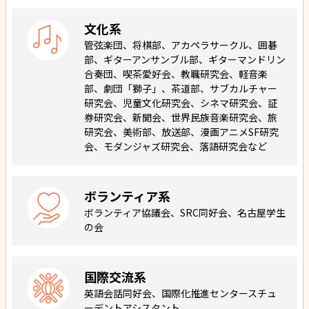
文化系
管弦楽団、将棋部、アカペラサークル、囲碁
部、ギターアンサンブル部、ギターマンドリン
合奏団、喫茶愛好会、教職研究会、軽音楽
部、劇団「獅子」、茶道部、サブカルチャー
研究会、児童文化研究会、シネマ研究会、証
券研究会、新聞会、世界民族音楽研究会、旅
研究会、美術部、放送部、漫画アニメSF研究
会、モダンジャズ研究会、落語研究会など
ボランティア系
ボランティア協議会、SRC同好会、名古屋学生
の会
国際交流系
英語会話同好会、国際化推進センタースチュ
ーデントアシスタント