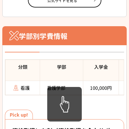
公式サイトを見る
学部別学費情報
分類
学部
入学金
看護
看護学部
100,000円
1
Pick up!